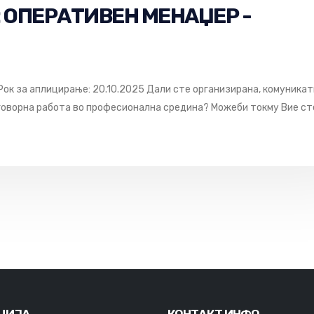
о: ОПЕРАТИВЕН МЕНАЏЕР -
 Рок за аплицирање: 20.10.2025 Дали сте организирана, комуникат
говорна работа во професионална средина? Можеби токму Вие сте
ЦИЈА
КОНТАКТ ИНФО