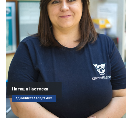
Наташа Настеска
АДМИНИСТРАТОР/ГРУМЕР