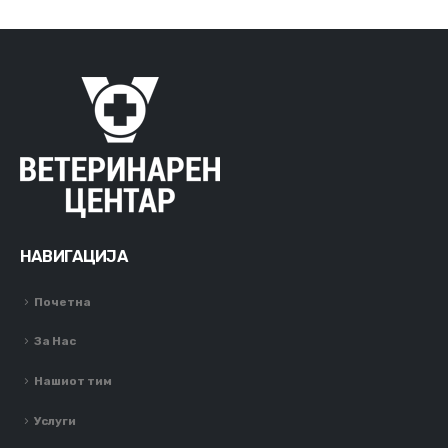
НАВИГАЦИЈА
Почетна
За Нас
Нашиот тим
Услуги