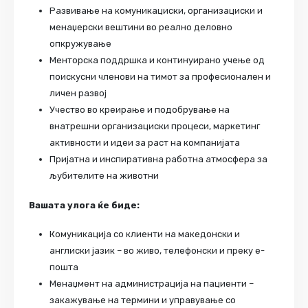
Развивање на комуникациски, организациски и
менаџерски вештини во реално деловно
опкружување
Менторска поддршка и континуирано учење од
поискусни членови на тимот за професионален и
личен развој
Учество во креирање и подобрување на
внатрешни организациски процеси, маркетинг
активности и идеи за раст на компанијата
Пријатна и инспиративна работна атмосфера за
љубителите на животни
Вашата улога ќе биде:
Комуникација со клиенти на македонски и
англиски јазик – во живо, телефонски и преку е-
пошта
Менаџмент на администрација на пациенти –
закажување на термини и управување со