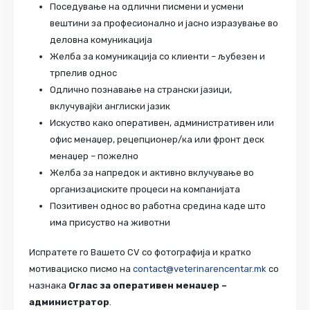
Поседување на одлични писмени и усмени
вештини за професионално и јасно изразување во
деловна комуникација
Желба за комуникација со клиенти – љубезен и
трпелив однос
Одлично познавање на странски јазици,
вклучувајќи англиски јазик
Искуство како оперативен, административен или
офис менаџер, рецепционер/ка или фронт деск
менаџер – пожелно
Желба за напредок и активно вклучување во
организациските процеси на компанијата
Позитивен однос во работна средина каде што
има присуство на животни
Испратете го Вашето CV со фотографија и кратко
мотивациско писмо на
contact@veterinarencentar.mk
со
назнака
Оглас за оперативен менаџер –
администратор
.