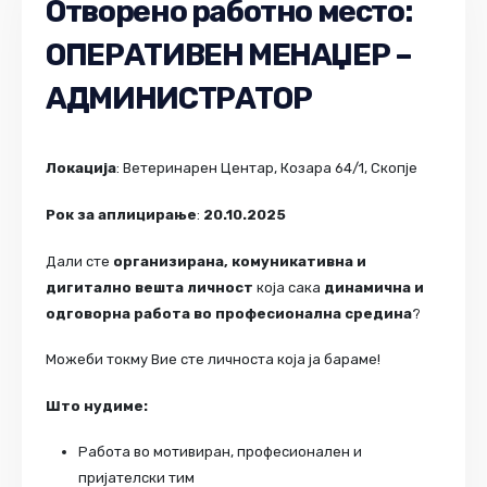
Отворено работно место
:
ОПЕРАТИВЕН МЕНАЏЕР –
АДМИНИСТРАТОР
Локација
: Ветеринарен Центар, Козара 64/1, Скопје
Рок за аплицирање
:
20.10.2025
Дали сте
организирана, комуникативна и
дигитално вешта личност
која сака
динамична и
одговорна работа во професионална средина
?
Можеби токму Вие сте личноста која ја бараме!
Што
нудиме:
Работа во мотивиран, професионален и
пријателски тим